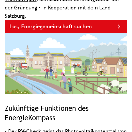
der Gründung – in Kooperation mit dem Land
Salzburg.
Los, Energiegemeinschaft suchen
Zukünftige Funktionen des
EnergieKompass
Thermostatventile
Überblick über den
kontrollieren und
- Der
PV-Check
zeigt das Photovoltaikpotenzial von